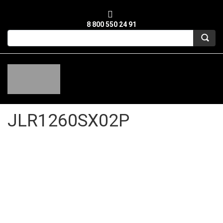
8 800 550 24 91
JLR1260SX02P