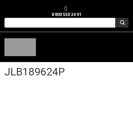
8 800 550 24 91
JLB189624P