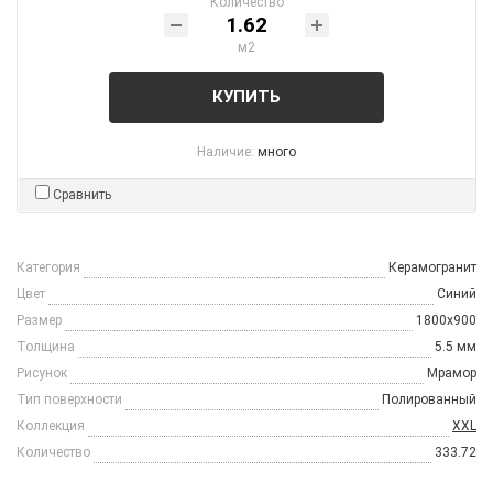
Количество
м2
КУПИТЬ
Наличие:
много
Сравнить
Категория
Керамогранит
Цвет
Синий
Размер
1800x900
Толщина
5.5 мм
Рисунок
Мрамор
Тип поверхности
Полированный
Коллекция
XXL
Количество
333.72