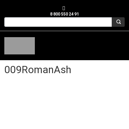
8 800 550 24 91
009RomanAsh